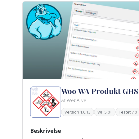
Woo WA Produkt GHS
Af WebAlive
Version 1.0.13
WP 5.0+
Testet 7.0
Beskrivelse