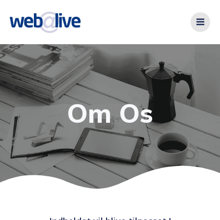
Videre
til
indhold
Om Os