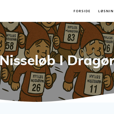
FORSIDE
LØSNIN
Nisseløb I Dragø