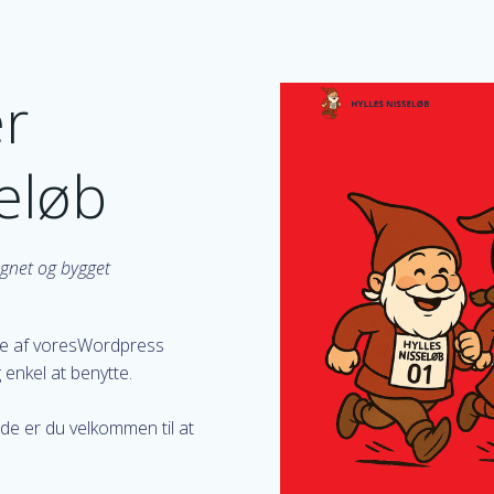
er
seløb
gnet og bygget
ke af voresWordpress
 enkel at benytte.
ide er du velkommen til at