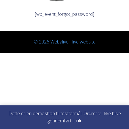
[wp_event_forgot_password]
© 2026 Webalive - live website
Dette er en demoshop til testformål. Ordrer vil ikke blive
gennemført.
Luk